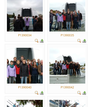
P1390034
P1390035
P1390040
P1390042