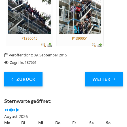
P1390045
P1390051
Veröffentlicht: 09. September 2015
Zugriffe: 187661
ZURÜCK
WEITER
Previous
Previous
Next
Next
Year
Month
Year
Month
Sternwarte geöffnet:
August 2026
Mo
Di
Mi
Do
Fr
Sa
So