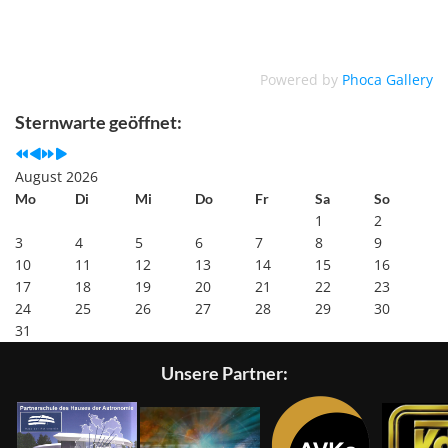
Powered by
Phoca Gallery
Previous
Previous
Next
Next
Year
Month
Year
Month
Sternwarte geöffnet:
August 2026
Mo
Di
Mi
Do
Fr
Sa
So
1
2
3
4
5
6
7
8
9
10
11
12
13
14
15
16
17
18
19
20
21
22
23
24
25
26
27
28
29
30
31
Unsere Partner: